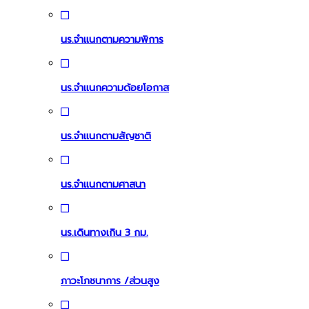
นร.จำแนกตามอายุ
นร.จำแนกตามความพิการ
นร.จำแนกความด้อยโอกาส
นร.จำแนกตามสัญชาติ
นร.จำแนกตามศาสนา
นร.เดินทางเกิน 3 กม.
ภาวะโภชนาการ /ส่วนสูง