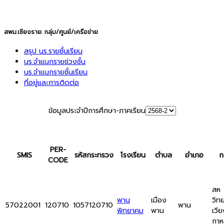
สพม.เชียงราย. กลุ่ม/ศูนย์/เครือข่าย
สรุป นร.รายชั้นเรียน
นร.จำแนกรายช่วงชั้น
นร.จำแนกรายชั้นเรียน
ที่อยู่และการติดต่อ
ข้อมูลประจำปีการศึกษา-ภาคเรียน
PER-
SMIS
รหัสกระทรวง
โรงเรียน
ตำบล
อำเภอ
ก
CODE
สห
พาน
เมือง
วิท
57022001
120710
1057120710
พาน
พิทยาคม
พาน
เวีย
กา