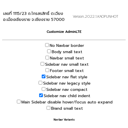
เลขที่ 1115/23 ถ.ไกรสรสิทธิ์ ต.เวียง
Version.2022.1.KAOPUNHOT
อ.เมืองเชียงราย จ.เชียงราย 57000
Customize AdminLTE
No Navbar border
Body small text
Navbar small text
Sidebar nav small text
Footer small text
Sidebar nav flat style
Sidebar nav legacy style
Sidebar nav compact
Sidebar nav child indent
Main Sidebar disable hover/focus auto expand
Brand small text
Navbar Variants